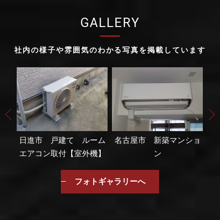
GALLERY
社内の様子や雰囲気のわかる写真を掲載しています
ーム
日進市 戸建て ルーム
名古屋市 新築マンショ
日
機】
エアコン取付【室外機】
ン
エ
フォトギャラリーへ