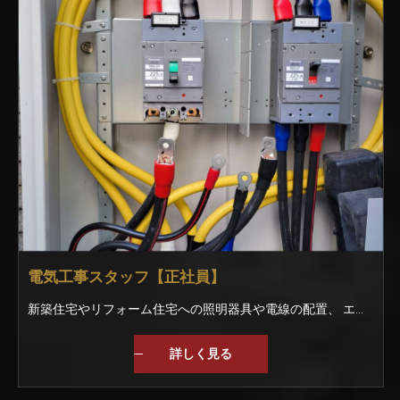
電気工事スタッフ【正社員】
新築住宅やリフォーム住宅への照明器具や電線の配置、 エアコンの取り付けなどをお任せします。 ＜仕事の手順＞ ▼お客様との工事内容を打ち合わせ ▼図面を見て電線を配置する ▼大工さんに壁紙を張ってもらう ▼スイッチや照明器具を取り付ける ▼完成 他には… ・官公庁への提出書類の作成 ・CADによる図面作成 などにも挑戦できます！ ★実績★ 名古屋で有名な喫茶店 飲食店や居酒屋、会社の事務所など 幅広く手掛けています。
詳しく見る