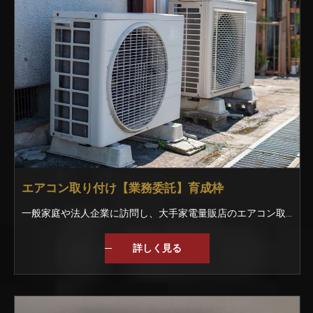
エアコン取り付け【業務委託】育成枠
一般家庭や法人企業に訪問し、大手家電量販店のエアコン取付のお仕事。 まずは、商品を運んだり、部品を渡すなどの作業です。 入社時のレベルに合わせて丁寧に教えていきます。 もし分からない事があれば周りの仲間がフォローしますよ！ 【未経験でも安心のスタートを】 今はなにもわからなくても大丈夫｡ 入社後はベテランスタッフと一緒に作業を行いが丁寧に教えていきます｡ 一般家庭や企業に訪問して取り付けをおこなうので、不備やミスがあってはいけません｡ 自信を持って作業できるようになるまでしっかりと指導していきますので、安心してくださいね｡
詳しく見る