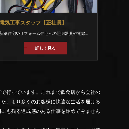
電気工事スタッフ【正社員】
新築住宅やリフォーム住宅への照明器具や電線の配置、 エアコンの取り付けなどをお任せします。 ＜仕事の手順＞ ▼お客様との工事内容を打ち合わせ ▼図面を見て電線を配置する ▼大工さんに壁紙を張ってもらう ▼スイッチや照明器具を取り付ける ▼完成 他には… ・官公庁への提出書類の作成 ・CADによる図面作成 などにも挑戦できます！ ★実績★ 名古屋で有名な喫茶店 飲食店や居酒屋、会社の事務所など 幅広く手掛けています。
詳しく見る
アで行っています。これまで飲食店から会社の
した。より多くのお客様に快適な生活を届ける
図にも残る達成感のある仕事を始めてみません