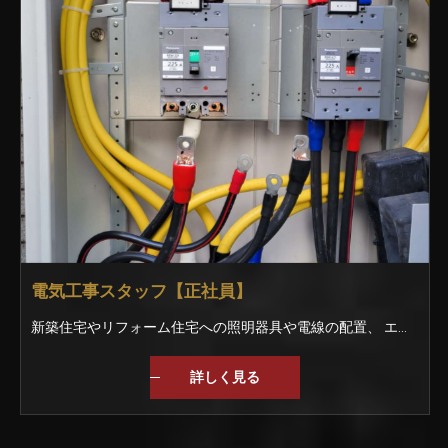
電気工事スタッフ【正社員】
新築住宅やリフォーム住宅への照明器具や電線の配置、 エアコンの取り付けなどをお任せします。 ＜仕事の手順＞ ▼お客様との工事内容を打ち合わせ ▼図面を見て電線を配置する ▼大工さんに壁紙を張ってもらう ▼スイッチや照明器具を取り付ける ▼完成 他には… ・官公庁への提出書類の作成 ・CADによる図面作成 などにも挑戦できます！ ★実績★ 名古屋で有名な喫茶店 飲食店や居酒屋、会社の事務所など 幅広く手掛けています。
詳しく見る