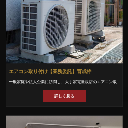
エアコン取り付け【業務委託】育成枠
一般家庭や法人企業に訪問し、大手家電量販店のエアコン取付のお仕事。 まずは、商品を運んだり、部品を渡すなどの作業です。 入社時のレベルに合わせて丁寧に教えていきます。 もし分からない事があれば周りの仲間がフォローしますよ！ 【未経験でも安心のスタートを】 今はなにもわからなくても大丈夫｡ 入社後はベテランスタッフと一緒に作業を行いが丁寧に教えていきます｡ 一般家庭や企業に訪問して取り付けをおこなうので、不備やミスがあってはいけません｡ 自信を持って作業できるようになるまでしっかりと指導していきますので、安心してくださいね｡
詳しく見る