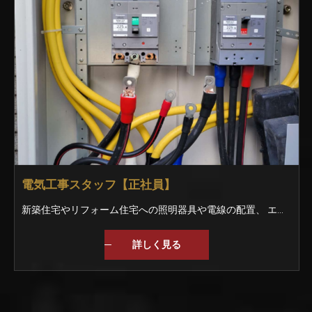
電気工事スタッフ【正社員】
新築住宅やリフォーム住宅への照明器具や電線の配置、 エアコンの取り付けなどをお任せします。 ＜仕事の手順＞ ▼お客様との工事内容を打ち合わせ ▼図面を見て電線を配置する ▼大工さんに壁紙を張ってもらう ▼スイッチや照明器具を取り付ける ▼完成 他には… ・官公庁への提出書類の作成 ・CADによる図面作成 などにも挑戦できます！ ★実績★ 名古屋で有名な喫茶店 飲食店や居酒屋、会社の事務所など 幅広く手掛けています。
詳しく見る