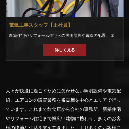
電気工事スタッフ【正社員】
新築住宅やリフォーム住宅への照明器具や電線の配置、 エアコンの取り付けなどをお任せします。 ＜仕事の手順＞ ▼お客様との工事内容を打ち合わせ ▼図面を見て電線を配置する ▼大工さんに壁紙を張ってもらう ▼スイッチや照明器具を取り付ける ▼完成 他には… ・官公庁への提出書類の作成 ・CADによる図面作成 などにも挑戦できます！ ★実績★ 名古屋で有名な喫茶店 飲食店や居酒屋、会社の事務所など 幅広く手掛けています。
詳しく見る
人々が快適に過ごすために欠かせない照明設備や電気配
線、
エアコン
の設置業務を
名古屋
を中心とエリアで行っ
ています。これまで飲食店から会社の事務所、新築住宅
やリフォーム住宅まで幅広い建物に携わり、多くのお客
様の快適な生活を支えてきました。より多くのお客様に