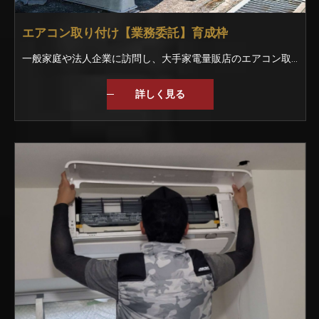
エアコン取り付け【業務委託】育成枠
一般家庭や法人企業に訪問し、大手家電量販店のエアコン取付のお仕事。 まずは、商品を運んだり、部品を渡すなどの作業です。 入社時のレベルに合わせて丁寧に教えていきます。 もし分からない事があれば周りの仲間がフォローしますよ！ 【未経験でも安心のスタートを】 今はなにもわからなくても大丈夫｡ 入社後はベテランスタッフと一緒に作業を行いが丁寧に教えていきます｡ 一般家庭や企業に訪問して取り付けをおこなうので、不備やミスがあってはいけません｡ 自信を持って作業できるようになるまでしっかりと指導していきますので、安心してくださいね｡
詳しく見る