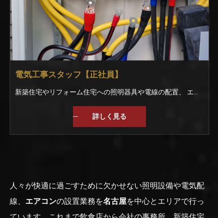
電気工事スタッフ【正社員】
新築住宅やリフォーム住宅への照明器具や電線の配置、 エアコンの取り付けなどをお任せします。 ＜仕事の手順＞ ▼お客様との工事内容を打ち合わせ ▼図面を見て電線を配置する ▼大工さんに壁紙を張ってもらう ▼スイッチや照明器具を取り付ける ▼完成 他には… ・官公庁への提出書類の作成 ・CADによる図面作成 などにも挑戦できます！ ★実績★ 名古屋で有名な喫茶店 飲食店や居酒屋、会社の事務所など 幅広く手掛けています。
詳しく見る
人々が快適に過ごすために欠かせない照明設備や電気配
線、
エアコン
の設置業務を
名古屋
を中心とエリアで行っ
ています。これまで飲食店から会社の事務所、新築住宅