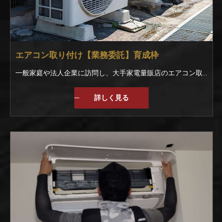
エアコン取り付け【業務委託】育成枠
一般家庭や法人企業に訪問し、大手家電量販店のエアコン取付のお仕事。 まずは、商品を運んだり、部品を渡すなどの作業です。 入社時のレベルに合わせて丁寧に教えていきます。 もし分からない事があれば周りの仲間がフォローしますよ！ 【未経験でも安心のスタートを】 今はなにもわからなくても大丈夫｡ 入社後はベテランスタッフと一緒に作業を行いが丁寧に教えていきます｡ 一般家庭や企業に訪問して取り付けをおこなうので、不備やミスがあってはいけません｡ 自信を持って作業できるようになるまでしっかりと指導していきますので、安心してくださいね｡
詳しく見る