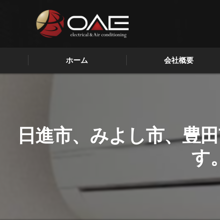
ホーム
会社概要
代表挨拶
ビジョン
日進市、みよし市、豊田
求める人物像
す